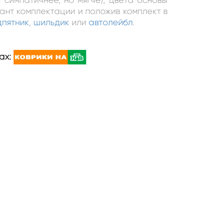
иант комплектации и положив комплект в
дпятник
,
шильдик
или
автолейбл
.
ах: