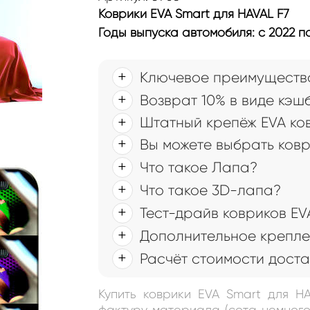
Коврики EVA Smart для HAVAL F7
Годы выпуска автомобиля: с 2022 п
Ключевое преимущество
Возврат 10% в виде кэш
Штатный крепёж EVA ко
Вы можете выбрать ков
Что такое Лапа?
Что такое 3D-лапа?
Тест-драйв ковриков EV
Дополнительное крепле
Расчёт стоимости доста
Купить коврики EVA Smart для H
фактуру материала (сота немного