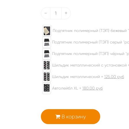
-
+
Подпятник полимерный (ТЭП) бежевый "
Подпятник полимерный (ТЭП) серый "ром
Подпятник полимерный (ТЭП) чёрный "р
Шильдик металлический с установкой 
Шильдик металлический +
125.00
руб
Автолейбл XL +
180.00
руб
В корзину