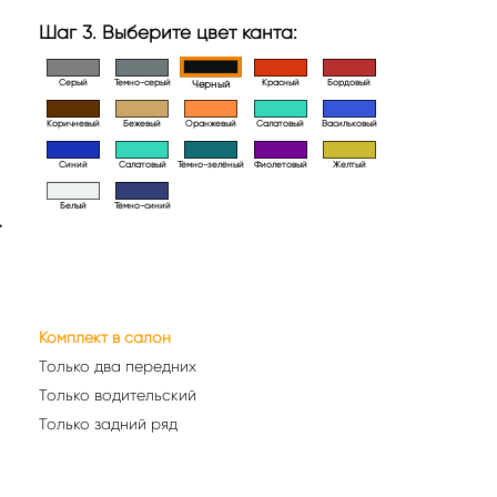
Шаг 3. Выберите цвет канта:
Серый
Темно-серый
Красный
Бордовый
Черный
Коричневый
Бежевый
Оранжевый
Салатовый
Васильковый
Синий
Салатовый
Тёмно-зелёный
Фиолетовый
Желтый
Белый
Тёмно-синий
>
Комплект в салон
Только два передних
Только водительский
Только задний ряд