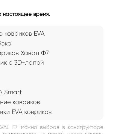
о настоящее время.
 ковриков EVA
бэка
вриков Хавал Ф7
рик с 3D-лапой
A Smart
ние ковриков
вки EVA ковриков
AVAL F7 можно выбрав в конструкторе
 симпатичнее, но мягче), цвета основы