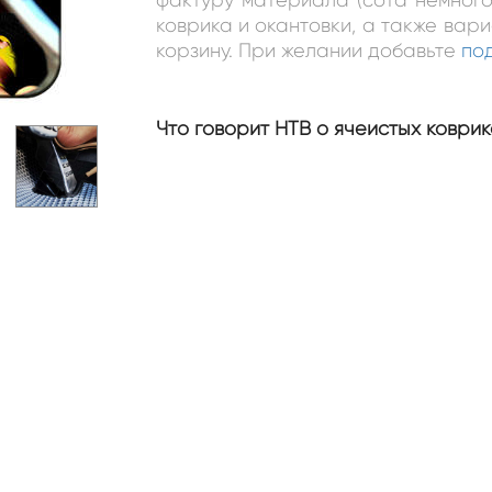
коврика и окантовки, а также вар
корзину. При желании добавьте
по
Что говорит НТВ о ячеистых коврик