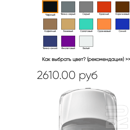
Тёмно-серый
Серый
Красный
Коричневый
Черный
Кофейный
Бежевый
Салатовый
Оранжевый
Синий
Темно-синий
Фиолетовый
Белый
Как выбрать цвет? (рекомендация) >
2610.00
руб