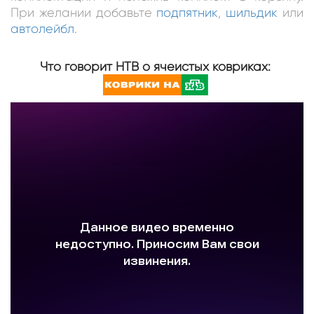
При желании добавьте
подпятник
,
шильдик
или
автолейбл
.
Что говорит НТВ о ячеистых ковриках: