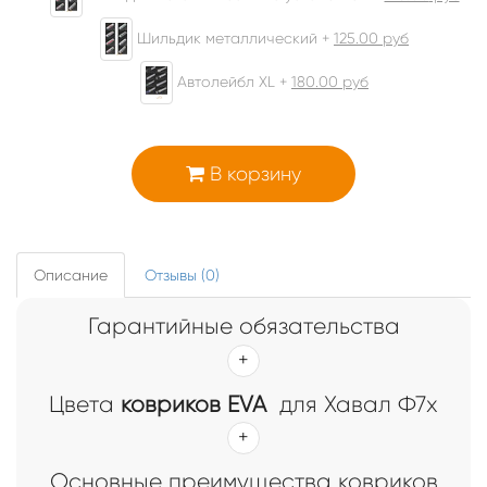
Шильдик металлический +
125.00
руб
Автолейбл XL +
180.00
руб
В корзину
Описание
Отзывы (0)
Гарантийные обязательства
Цвета
ковриков EVA
для Хавал Ф7x
Основные преимущества ковриков