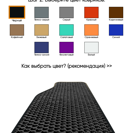
Тёмно-серый
Серый
Красный
Коричневый
Черный
Кофейный
Бежевый
Салатовый
Оранжевый
Синий
Темно-синий
Фиолетовый
Белый
Как выбрать цвет? (рекомендация) >>