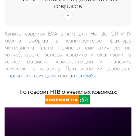
ковриков
Купить коврики EVA Smart для Honda CR-V IV
можно выбрав в конструкторе фактуру
материала (сота немного симпатичнее, но
мягче), цвета основы коврика и окантовки, а
также вариант комплектации и положив
комплект в корзину. При желании добавьте
подпятник
,
шильдик
или
автолейбл
.
Что говорит НТВ о ячеистых ковриках: