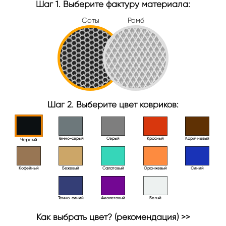
Шаг 1. Выберите фактуру материала:
Соты
Ромб
Шаг 2. Выберите цвет ковриков:
Тёмно-серый
Серый
Красный
Коричневый
Черный
Кофейный
Бежевый
Салатовый
Оранжевый
Синий
Темно-синий
Фиолетовый
Белый
Как выбрать цвет? (рекомендация) >>