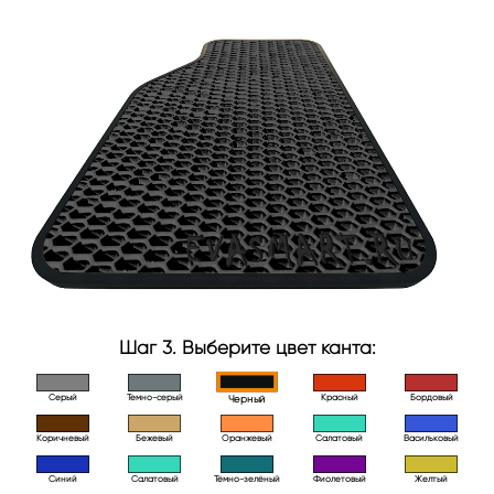
Шаг 3. Выберите цвет канта:
Серый
Темно-серый
Красный
Бордовый
Черный
Коричневый
Бежевый
Оранжевый
Салатовый
Васильковый
Синий
Салатовый
Тёмно-зелёный
Фиолетовый
Желтый