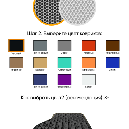
Шаг 2. Выберите цвет ковриков:
Тёмно-серый
Серый
Красный
Коричневый
Черный
Кофейный
Бежевый
Салатовый
Оранжевый
Синий
Темно-синий
Фиолетовый
Белый
Как выбрать цвет? (рекомендация) >>