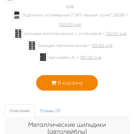
руб
Подпятник полимерный (ТЭП) чёрный "ромб" (2808) +
350.00
руб
Шильдик металлический с установкой +
125.00
руб
Шильдик металлический +
125.00
руб
Автолейбл XL +
180.00
руб
В корзину
Описание
Отзывы (0)
Металлические шильдики
(автолейблы)