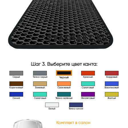
Шаг 3. Выберите цвет канта:
Серый
Темно-серый
Красный
Бордовый
Черный
Коричневый
Бежевый
Оранжевый
Салатовый
Васильковый
Синий
Салатовый
Тёмно-зелёный
Фиолетовый
Желтый
Белый
Тёмно-синий
Комплект в салон