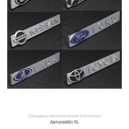
Шильдики металлические (логотипы)
Автолейбл XL