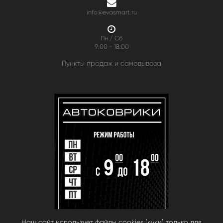
info@evasmart.ru
Пн / Сб
9:00 - 18:00
Пункты продаж и самовывоза
Наш сайт использует файлы cookies (куки) только для