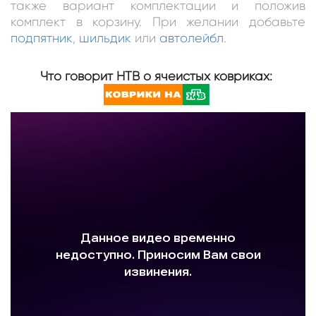
также вариант комплектации и положив
комплект в корзину. При желании добавьте
подпятник
,
шильдик
или
автолейбл
.
Что говорит НТВ о ячеистых ковриках: