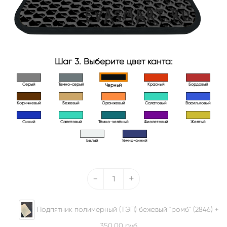
Шаг 3. Выберите цвет канта:
Серый
Темно-серый
Красный
Бордовый
Черный
Коричневый
Бежевый
Оранжевый
Салатовый
Васильковый
Синий
Салатовый
Тёмно-зелёный
Фиолетовый
Желтый
Белый
Тёмно-синий
-
+
Подпятник полимерный (ТЭП) бежевый "ромб" (2846) +
350.00
руб