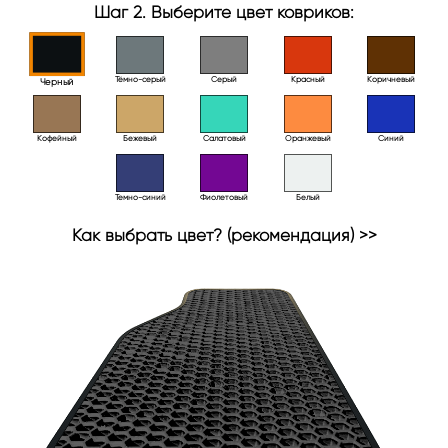
Шаг 2. Выберите цвет ковриков:
Тёмно-серый
Серый
Красный
Коричневый
Черный
Кофейный
Бежевый
Салатовый
Оранжевый
Синий
Темно-синий
Фиолетовый
Белый
Как выбрать цвет? (рекомендация) >>