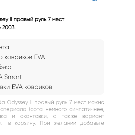
ey II правый руль 7 мест
 2003.
нта
 ковриков EVA
бэка
A Smart
вки EVA ковриков
da Odyssey II правый руль 7 мест можно
атериала (сота немного симпатичнее,
ика и окантовки, а также вариант
кт в корзину. При желании добавьте