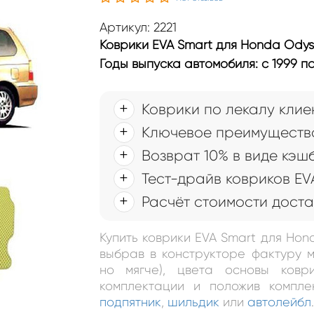
Артикул: 2221
Коврики EVA Smart для Honda Odyss
Годы выпуска автомобиля: с 1999 по
Коврики по лекалу клие
Ключевое преимущество
Возврат 10% в виде кэш
Тест-драйв ковриков EV
Расчёт стоимости доста
Купить коврики EVA Smart для Hon
выбрав в конструкторе фактуру м
но мягче), цвета основы ковр
комплектации и положив компле
подпятник
,
шильдик
или
автолейбл
.