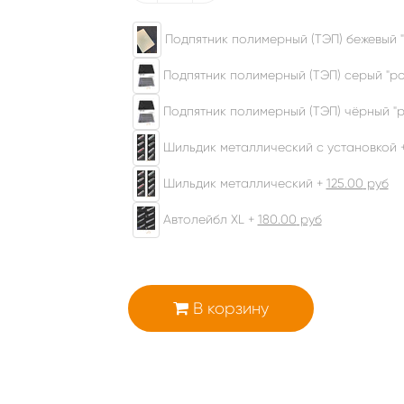
Подпятник полимерный (ТЭП) бежевый "
Подпятник полимерный (ТЭП) серый "ром
Подпятник полимерный (ТЭП) чёрный "р
Шильдик металлический с установкой 
Шильдик металлический +
125.00
руб
Автолейбл XL +
180.00
руб
В корзину