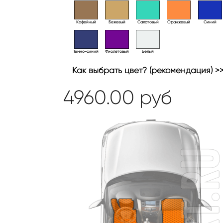
Кофейный
Бежевый
Салатовый
Оранжевый
Синий
Темно-синий
Фиолетовый
Белый
Как выбрать цвет? (рекомендация) >
4960.00
руб