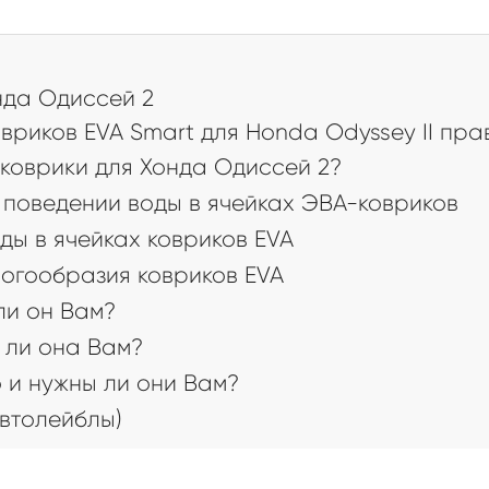
а
да Одиссей 2
риков EVA Smart для Honda Odyssey II прав
коврики для Хонда Одиссей 2?
поведении воды в ячейках ЭВА-ковриков
ды в ячейках ковриков EVA
огообразия ковриков EVA
 ли он Вам?
 ли она Вам?
 и нужны ли они Вам?
втолейблы)