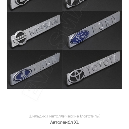
Шильдики металлические (логотипы)
Автолейбл XL