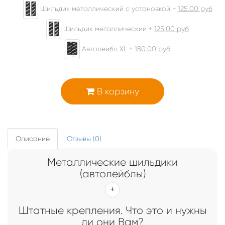
Шильдик металлический с установкой +
125.00
руб
Шильдик металлический +
125.00
руб
Автолейбл XL +
180.00
руб
В корзину
Описание
Отзывы (0)
Металлические шильдики
(автолейблы)
Штатные крепления. Что это и нужны
ли они Вам?