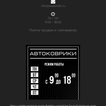
info@evasmart.ru
Пн / Сб
9:00 - 18:00
Пункты продаж и самовывоза
Наш сайт использует файлы cookies (куки) только для