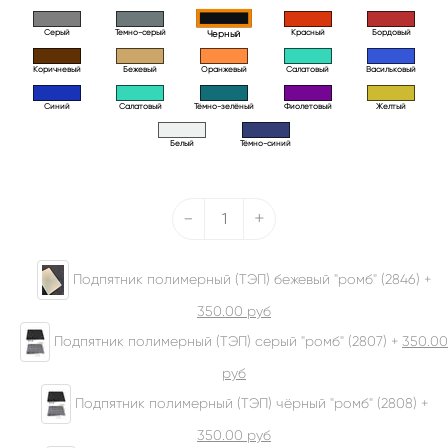
Серый
Темно-серый
Красный
Бордовый
Черный
Коричневый
Бежевый
Оранжевый
Салатовый
Васильковый
Синий
Салатовый
Тёмно-зелёный
Фиолетовый
Желтый
Белый
Тёмно-синий
-
+
Подпятник полимерный (ТЭП) бежевый "ромб" (2846) +
350.00
руб
Подпятник полимерный (ТЭП) серый "ромб" (2807) +
350.00
руб
Подпятник полимерный (ТЭП) чёрный "ромб" (2808) +
350.00
руб