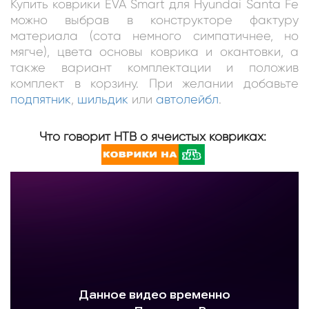
Купить коврики EVA Smart для Hyundai Santa Fe
можно выбрав в конструкторе фактуру
материала (сота немного симпатичнее, но
мягче), цвета основы коврика и окантовки, а
также вариант комплектации и положив
комплект в корзину. При желании добавьте
подпятник
,
шильдик
или
автолейбл
.
Что говорит НТВ о ячеистых ковриках: