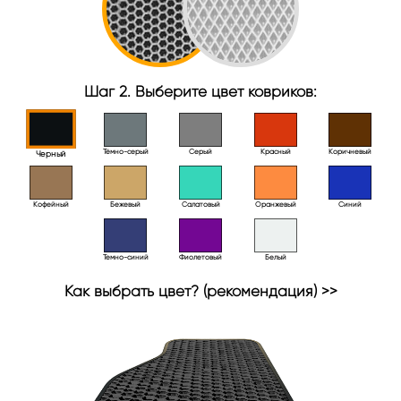
Шаг 2. Выберите цвет ковриков:
Тёмно-серый
Серый
Красный
Коричневый
Черный
Кофейный
Бежевый
Салатовый
Оранжевый
Синий
Темно-синий
Фиолетовый
Белый
Как выбрать цвет? (рекомендация) >>