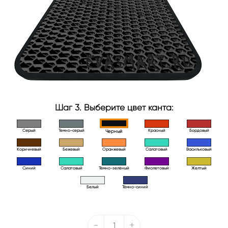
Шаг 3. Выберите цвет канта:
Серый
Темно-серый
Красный
Бордовый
Черный
Коричневый
Бежевый
Оранжевый
Салатовый
Васильковый
Синий
Салатовый
Тёмно-зелёный
Фиолетовый
Желтый
Белый
Тёмно-синий
-
+