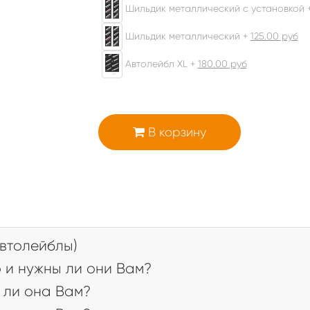
Шильдик металлический с установкой 
Шильдик металлический +
125.00
руб
Автолейбл XL +
180.00
руб
В корзину
втолейблы)
 и нужны ли они Вам?
 ли она Вам?