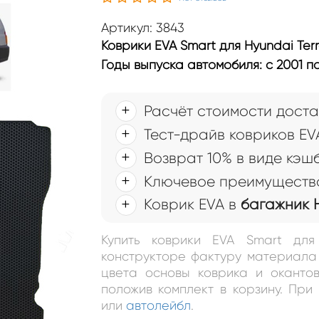
Артикул: 3843
Коврики EVA Smart для Hyundai Ter
Годы выпуска автомобиля: с 2001 по
Расчёт стоимости доста
ai
I 7мест 2001 – 2007 ков
Тест-драйв ковриков EV
Возврат 10% в виде кэш
Ключевое преимущество
Коврик EVA в
багажник H
Купить коврики EVA Smart для
конструкторе фактуру материала 
цвета основы коврика и окантов
положив комплект в корзину. Пр
или
автолейбл
.