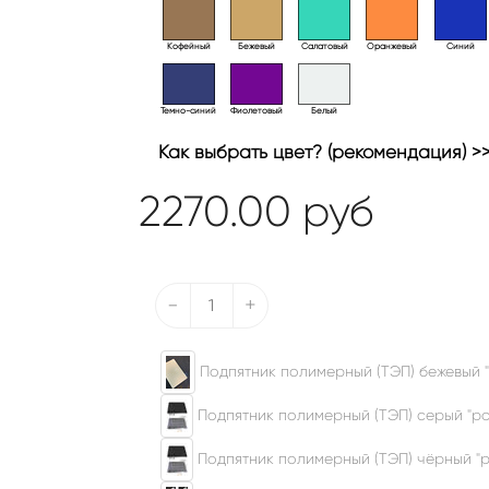
Кофейный
Бежевый
Салатовый
Оранжевый
Синий
Темно-синий
Фиолетовый
Белый
Как выбрать цвет? (рекомендация) >
2270.00
руб
-
+
Подпятник полимерный (ТЭП) бежевый "
Подпятник полимерный (ТЭП) серый "ром
Подпятник полимерный (ТЭП) чёрный "р