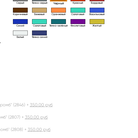
Серый
Темно-серый
Красный
Бордовый
Черный
Коричневый
Бежевый
Оранжевый
Салатовый
Васильковый
Синий
Салатовый
Тёмно-зелёный
Фиолетовый
Желтый
Белый
Тёмно-синий
>
ромб" (2846) +
350.00
руб
б" (2807) +
350.00
руб
омб" (2808) +
350.00
руб