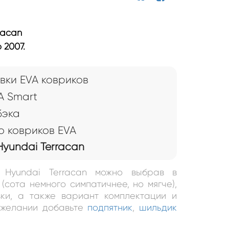
racan
 2007.
вки EVA ковриков
рик в багажник
A Smart
бэка
 ковриков EVA
yundai Terracan
 Hyundai Terracan можно выбрав в
(сота немного симпатичнее, но мягче),
ки, а также вариант комплектации и
и желании добавьте
подпятник
,
шильдик