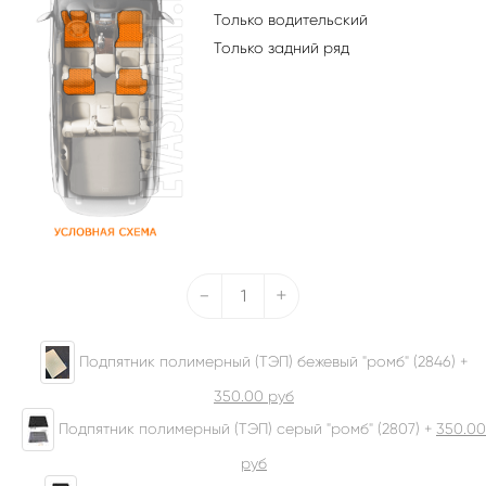
Только водительский
Только задний ряд
-
+
Подпятник полимерный (ТЭП) бежевый "ромб" (2846) +
350.00
руб
Подпятник полимерный (ТЭП) серый "ромб" (2807) +
350.00
руб