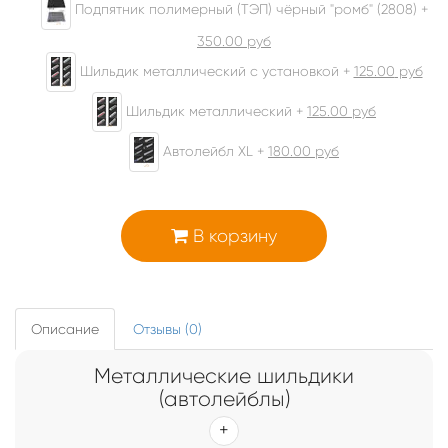
Подпятник полимерный (ТЭП) чёрный "ромб" (2808) +
350.00
руб
Шильдик металлический с установкой +
125.00
руб
Шильдик металлический +
125.00
руб
Автолейбл XL +
180.00
руб
В корзину
Описание
Отзывы (0)
Металлические шильдики
(автолейблы)