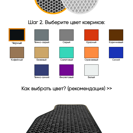
Шаг 2. Выберите цвет ковриков:
Тёмно-серый
Серый
Красный
Коричневый
Черный
Кофейный
Бежевый
Салатовый
Оранжевый
Синий
Темно-синий
Фиолетовый
Белый
Как выбрать цвет? (рекомендация) >>