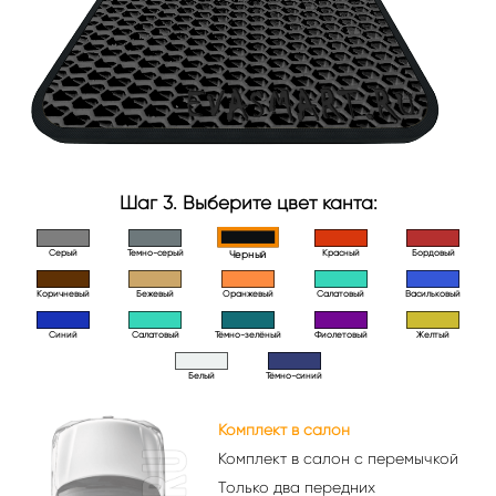
Шаг 3. Выберите цвет канта:
Серый
Темно-серый
Красный
Бордовый
Черный
Коричневый
Бежевый
Оранжевый
Салатовый
Васильковый
Синий
Салатовый
Тёмно-зелёный
Фиолетовый
Желтый
Белый
Тёмно-синий
Комплект в салон
Комплект в салон с перемычкой
Только два передних