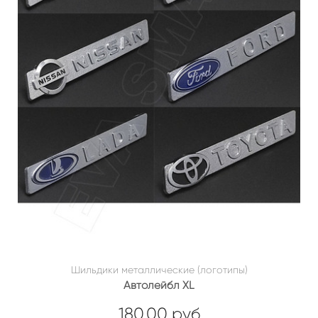
Шильдики металлические (логотипы)
Автолейбл XL
180.00 руб