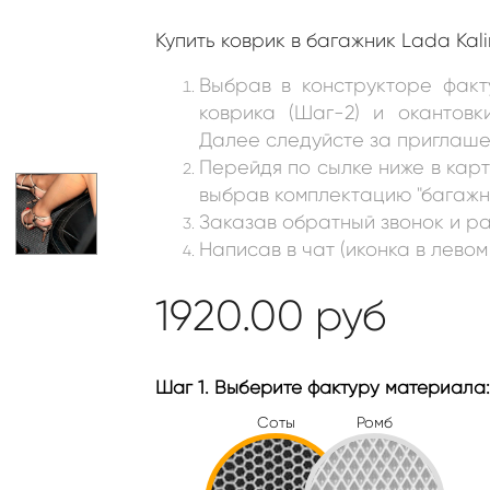
Купить коврик в багажник Lada Ka
Выбрав в конструкторе факт
коврика (Шаг-2) и окантовк
Далее следуйсте за приглаше
Перейдя по сылке ниже в кар
выбрав комплектацию "багажни
Заказав обратный звонок и ра
Написав в чат (иконка в левом
1920.00
руб
Шаг 1. Выберите фактуру материала:
Соты
Ромб