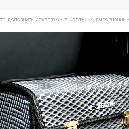
а
ете дополнить саквояжем в багажник, выполненны