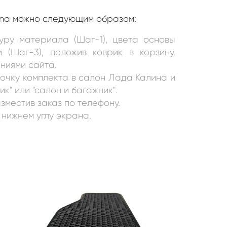
lina можно следующим образом:
уру материала (Шаг-1), цвета основы
и (Шаг-3), положив коврик в корзину.
ниями сайта.
точку комплекта в салон
Лада Калина и
к" или "салон и багажник"
.
зместив заказ по телефону.
 нижнем углу экрана.