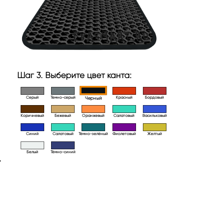
Шаг 3. Выберите цвет канта:
Серый
Темно-серый
Красный
Бордовый
Черный
Коричневый
Бежевый
Оранжевый
Салатовый
Васильковый
Синий
Салатовый
Тёмно-зелёный
Фиолетовый
Желтый
Белый
Тёмно-синий
>