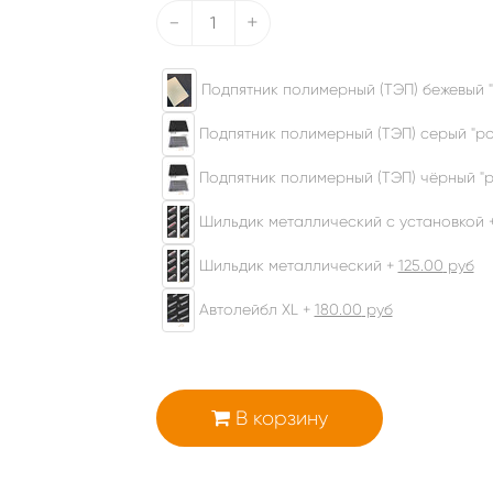
-
+
Подпятник полимерный (ТЭП) бежевый "
Подпятник полимерный (ТЭП) серый "ром
Подпятник полимерный (ТЭП) чёрный "р
Шильдик металлический с установкой 
Шильдик металлический +
125.00
руб
Автолейбл XL +
180.00
руб
В корзину