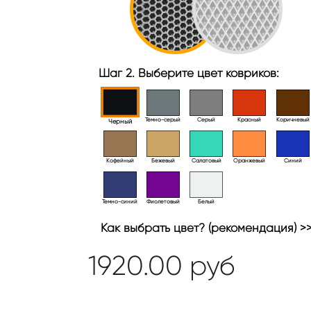
Шаг 2. Выберите цвет ковриков:
Тёмно-серый
Серый
Красный
Коричневый
Черный
Кофейный
Бежевый
Салатовый
Оранжевый
Синий
Темно-синий
Фиолетовый
Белый
Как выбрать цвет? (рекомендация) >
1920.00
руб