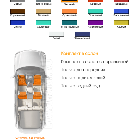
Серый
Темно-серый
Красный
Бордовый
Черный
Коричневый
Бежевый
Оранжевый
Салатовый
Васильковый
Синий
Салатовый
Тёмно-зелёный
Фиолетовый
Желтый
Белый
Тёмно-синий
Комплект в салон
Комплект в салон с перемычкой
Только два передних
Только водительский
Только задний ряд