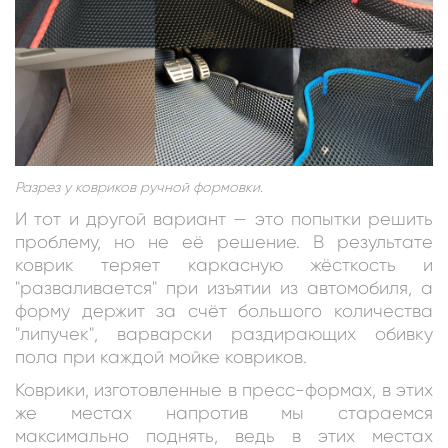
Разрез у ковриков ручной формовки.
И тот и другой вариант — это попытки решить
проблему, но не её решение. В результате
коврик теряет каркасную жёсткость и
"разваливается" при изъятии из автомобиля, а
форму держит за счёт большого количества
"липучек", варварски раздирающих обивку
пола при каждой мойке ковриков.
Коврики, изготовленные в пресс-формах, в этих
же местах напротив мы стараемся
максимально поднять, ведь в этих местах