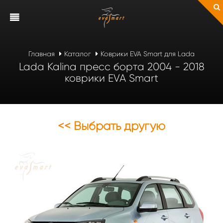
Главная
Каталог
Коврики EVA Smart для Lada
Lada Kalina пресс борта 2004 - 2018
коврики EVA Smart
<< Выбрать другую