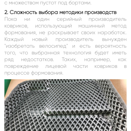
с множеством пустот под бортами.
2. Сложность выбора методики производств
Пока ни один серийный производитель
ковриков, использующий машинный метод
формования, не раскрывает своих наработок.
Каждый новый производитель вынужден
"изобретать велосипед" и есть вероятность
того, что выбранная технология будет иметь
ряд недостатков. Таких, например, как
повреждение лицевой части ковриков в
процессе формования.