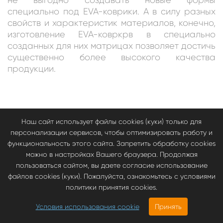
специально под EVA-коврики. А в силу разных
свойств и характеристик материалов, конечно,
изготовление EVA-ковркрв в специально
созданных для них матрицах позволяет достичь
существенно более высокого качества
продукции.
Наш сайт использует файлы cookies (куки) только для
персонализации сервисов, чтобы оптимизировать работу и
функциональность этого сайта. Запретить обработку cookies
можно в настройках Вашего браузера. Продолжая
пользоваться сайтом, вы даете согласие использование
файлов cookies (куки). Пожалуйста, ознакомьтесь с условиями
политики принятия cookies.
Условия использования cookie
Принять
3670.00
руб