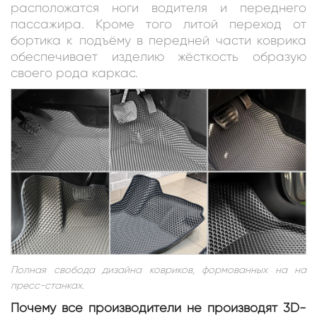
расположатся ноги водителя и переднего
пассажира. Кроме того литой переход от
бортика к подъёму в передней части коврика
обеспечивает изделию жёсткость образую
своего рода каркас.
Полная свобода дизайна ковриков, формованных на на
пресс-станках.
Почему все производители не производят 3D-