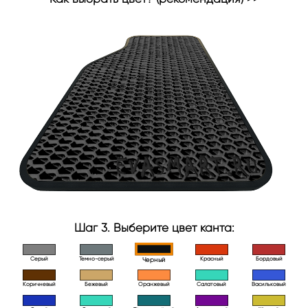
Шаг 3. Выберите цвет канта:
Серый
Темно-серый
Красный
Бордовый
Черный
Коричневый
Бежевый
Оранжевый
Салатовый
Васильковый