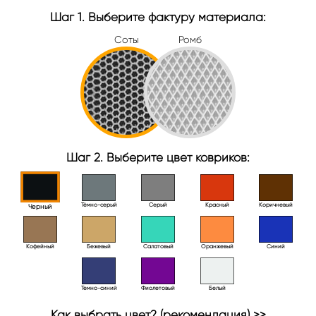
Шаг 1. Выберите фактуру материала:
Соты
Ромб
Шаг 2. Выберите цвет ковриков:
Тёмно-серый
Серый
Красный
Коричневый
Черный
Кофейный
Бежевый
Салатовый
Оранжевый
Синий
Темно-синий
Фиолетовый
Белый
Как выбрать цвет? (рекомендация) >>