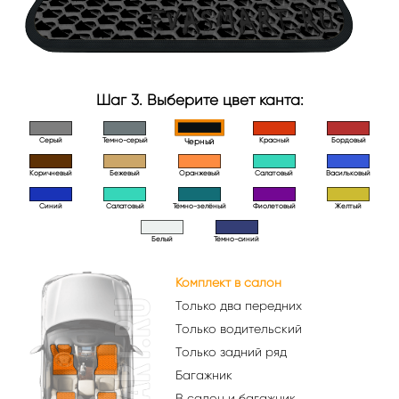
Шаг 3. Выберите цвет канта:
Серый
Темно-серый
Красный
Бордовый
Черный
Коричневый
Бежевый
Оранжевый
Салатовый
Васильковый
Синий
Салатовый
Тёмно-зелёный
Фиолетовый
Желтый
Белый
Тёмно-синий
Комплект в салон
Только два передних
Только водительский
Только задний ряд
Багажник
В салон и багажник