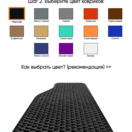
Шаг 2. Выберите цвет ковриков:
Тёмно-серый
Серый
Красный
Коричневый
Черный
Кофейный
Бежевый
Салатовый
Оранжевый
Синий
Темно-синий
Фиолетовый
Белый
Как выбрать цвет? (рекомендация) >>