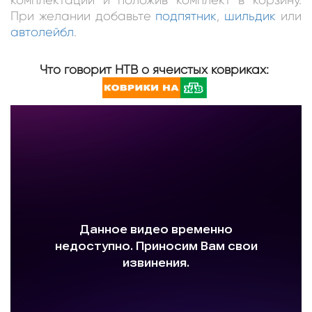
При желании добавьте
подпятник
,
шильдик
или
автолейбл
.
Что говорит НТВ о ячеистых ковриках: