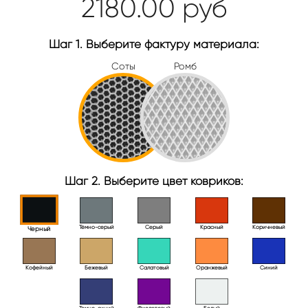
2180.00
руб
Шаг 1. Выберите фактуру материала:
Соты
Ромб
Шаг 2. Выберите цвет ковриков:
Тёмно-серый
Серый
Красный
Коричневый
Черный
Кофейный
Бежевый
Салатовый
Оранжевый
Синий