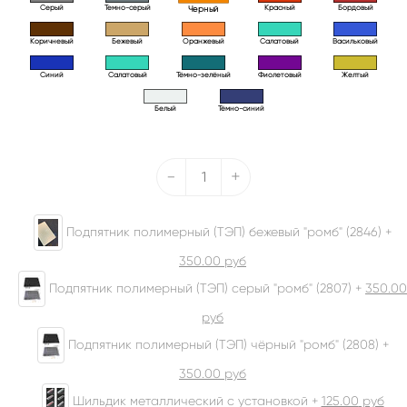
Серый
Темно-серый
Красный
Бордовый
Черный
Коричневый
Бежевый
Оранжевый
Салатовый
Васильковый
Синий
Салатовый
Тёмно-зелёный
Фиолетовый
Желтый
Белый
Тёмно-синий
-
+
Подпятник полимерный (ТЭП) бежевый "ромб" (2846) +
350.00
руб
Подпятник полимерный (ТЭП) серый "ромб" (2807) +
350.00
руб
Подпятник полимерный (ТЭП) чёрный "ромб" (2808) +
350.00
руб
Шильдик металлический с установкой +
125.00
руб