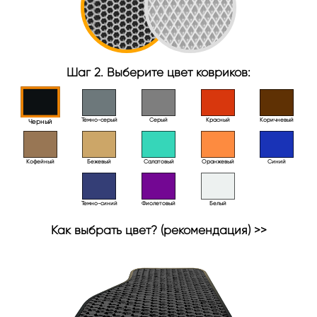
Шаг 2. Выберите цвет ковриков:
Тёмно-серый
Серый
Красный
Коричневый
Черный
Кофейный
Бежевый
Салатовый
Оранжевый
Синий
Темно-синий
Фиолетовый
Белый
Как выбрать цвет? (рекомендация) >>