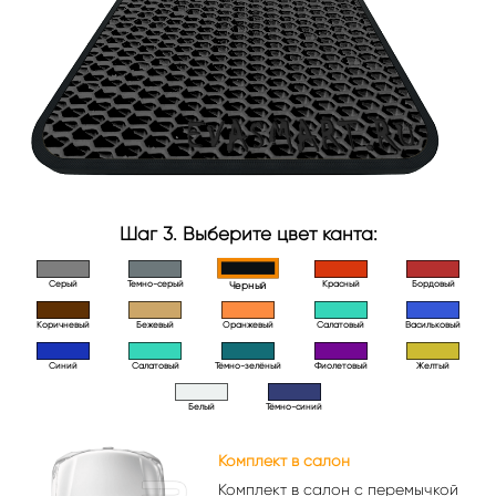
Шаг 3. Выберите цвет канта:
Серый
Темно-серый
Красный
Бордовый
Черный
Коричневый
Бежевый
Оранжевый
Салатовый
Васильковый
Синий
Салатовый
Тёмно-зелёный
Фиолетовый
Желтый
Белый
Тёмно-синий
Комплект в салон
Комплект в салон с перемычкой