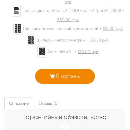
руб
Подпятник полимерный (ТЭП) чёрный "ромб" (2808) +
350.00
руб
Шильдик металлический с установкой +
125.00
руб
Шильдик металлический +
125.00
руб
Автолейбл XL +
180.00
руб
В корзину
Описание
Отзывы (0)
Гарантийные обязательства