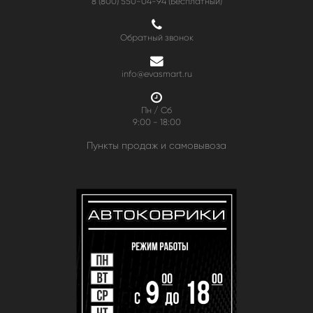
8 (800) 550-04-94
(Бесплатный)
Обратный звонок
info@evasmart.ru
Пн / Сб
9:00 - 18:00
Пункты продаж и самовывоза