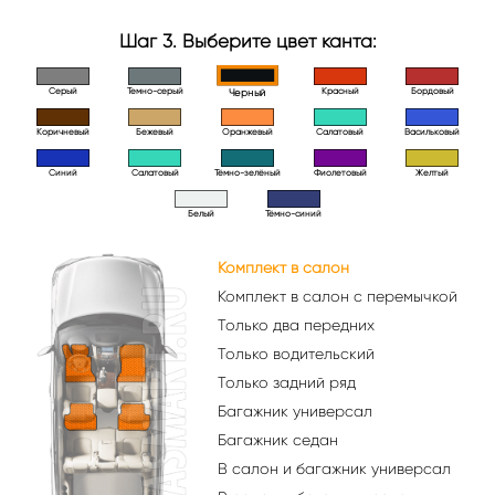
Шаг 3. Выберите цвет канта:
Серый
Темно-серый
Красный
Бордовый
Черный
Коричневый
Бежевый
Оранжевый
Салатовый
Васильковый
Синий
Салатовый
Тёмно-зелёный
Фиолетовый
Желтый
Белый
Тёмно-синий
Комплект в салон
Комплект в салон с перемычкой
Только два передних
Только водительский
Только задний ряд
Багажник универсал
Багажник седан
В салон и багажник универсал