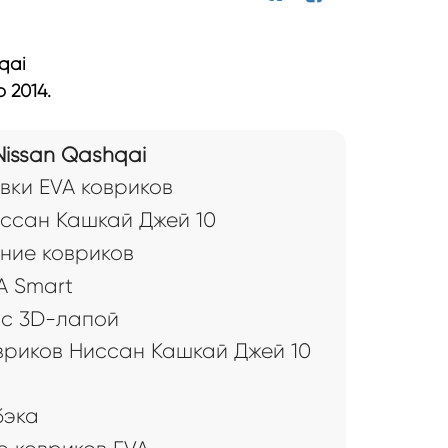
qai
 2014.
Nissan Qashqai
вки EVA ковриков
иссан Кашкай Джей 10
ние ковриков
A Smart
 с 3D-лапой
вриков Ниссан Кашкай Джей 10
бэка