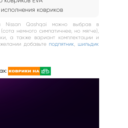
 ковриков EVA
исполнения ковриков
я Nissan Qashqai можно выбрав в
(сота немного симпатичнее, но мягче),
ки, а также вариант комплектации и
и желании добавьте
подпятник
,
шильдик
ах: