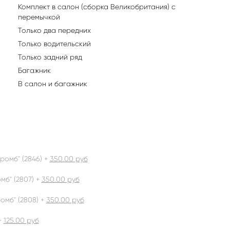
Комплект в салон (сборка Великобритания) с
перемычкой
Только два передних
Только водительский
Только задний ряд
Багажник
В салон и багажник
ромб" (2846) +
350.00
руб
б" (2807) +
350.00
руб
омб" (2808) +
350.00
руб
+
125.00
руб