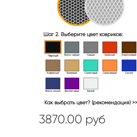
Шаг 2. Выберите цвет ковриков:
Тёмно-серый
Серый
Красный
Коричневый
Черный
Кофейный
Бежевый
Салатовый
Оранжевый
Синий
Темно-синий
Фиолетовый
Белый
Как выбрать цвет? (рекомендация) >
3870.00
руб