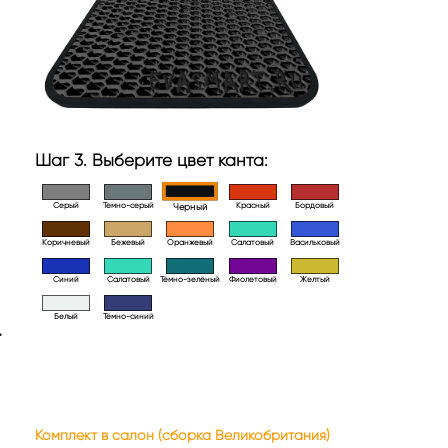
Шаг 3. Выберите цвет канта:
Серый
Темно-серый
Красный
Бордовый
Черный
Коричневый
Бежевый
Оранжевый
Салатовый
Васильковый
Синий
Салатовый
Тёмно-зелёный
Фиолетовый
Желтый
Белый
Тёмно-синий
>
Комплект в салон (сборка Великобритания)