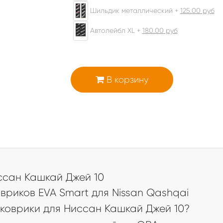
Шильдик металлический +
125.00
руб
Автолейбл XL +
180.00
руб
В корзину
а
сан Кашкай Джей 10
риков EVA Smart для Nissan Qashqai
коврики для Ниссан Кашкай Джей 10?