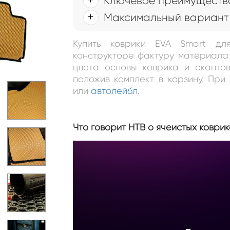
Ключевое преимущество
Максимальный вариант 
Купить коврики EVA Smart дл
конструкторе фактуру материала 
цвета основы коврика и окантов
положив комплект в корзину. Пр
или
автолейбл
.
Что говорит НТВ о ячеистых коврик