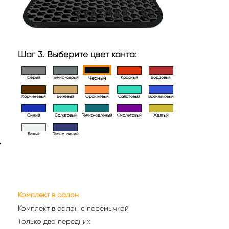
Шаг 3. Выберите цвет канта:
Серый
Темно-серый
Красный
Бордовый
Черный
Коричневый
Бежевый
Оранжевый
Салатовый
Васильковый
Синий
Салатовый
Тёмно-зелёный
Фиолетовый
Желтый
Белый
Тёмно-синий
>
Комплект в салон
Комплект в салон с перемычкой
Только два передних