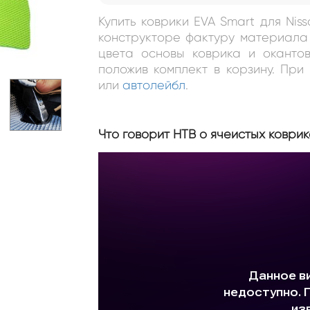
Купить коврики EVA Smart для Nis
конструкторе фактуру материала 
цвета основы коврика и окантов
положив комплект в корзину. Пр
или
автолейбл
.
Что говорит НТВ о ячеистых коврик