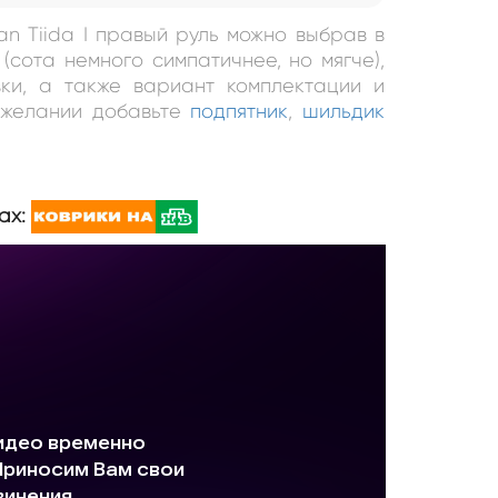
san Tiida I правый руль можно выбрав в
(сота немного симпатичнее, но мягче),
ки, а также вариант комплектации и
и желании добавьте
подпятник
,
шильдик
ах: