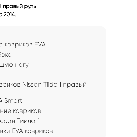
 I правый руль
 2014.
 ковриков EVA
бэка
щую ногу
риков Nissan Tiida I правый
A Smart
ние ковриков
ссан Тиида 1
вки EVA ковриков