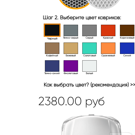
Шаг 2. Выберите цвет ковриков:
Тёмно-серый
Серый
Красный
Коричневый
Черный
Кофейный
Бежевый
Салатовый
Оранжевый
Синий
Темно-синий
Фиолетовый
Белый
Как выбрать цвет? (рекомендация) >
2380.00
руб