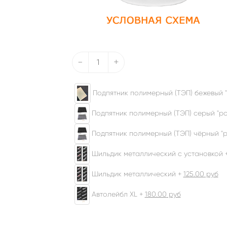
-
+
Подпятник полимерный (ТЭП) бежевый "
Подпятник полимерный (ТЭП) серый "ром
Подпятник полимерный (ТЭП) чёрный "р
Шильдик металлический с установкой 
Шильдик металлический +
125.00
руб
Автолейбл XL +
180.00
руб