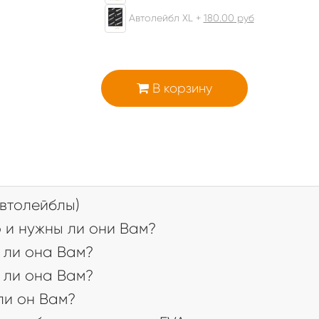
Автолейбл XL +
180.00
руб
В корзину
втолейблы)
 и нужны ли они Вам?
 ли она Вам?
 ли она Вам?
 ли он Вам?