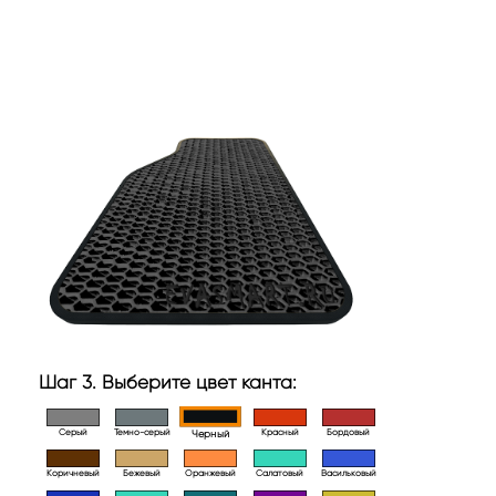
Шаг 3. Выберите цвет канта:
Серый
Темно-серый
Красный
Бордовый
Черный
Коричневый
Бежевый
Оранжевый
Салатовый
Васильковый