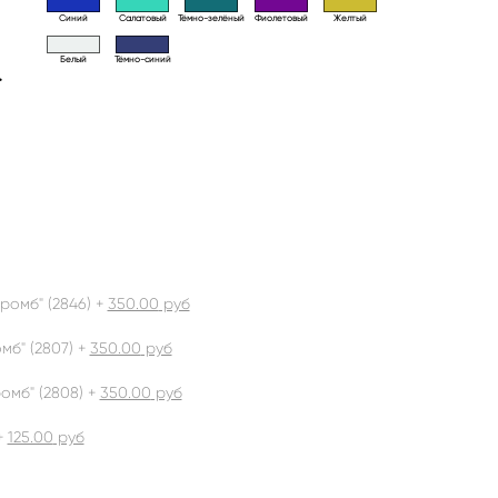
Синий
Салатовый
Тёмно-зелёный
Фиолетовый
Желтый
Белый
Тёмно-синий
>
ромб" (2846) +
350.00
руб
б" (2807) +
350.00
руб
омб" (2808) +
350.00
руб
+
125.00
руб