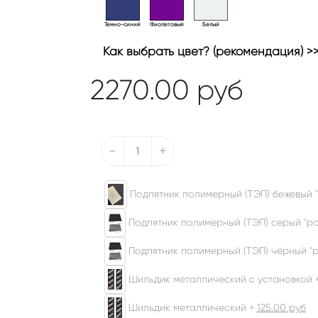
Темно-синий
Фиолетовый
Белый
Как выбрать цвет? (рекомендация) >
2270.00
руб
-
+
Подпятник полимерный (ТЭП) бежевый "
Подпятник полимерный (ТЭП) серый "ром
Подпятник полимерный (ТЭП) чёрный "р
Шильдик металлический с установкой 
Шильдик металлический +
125.00
руб