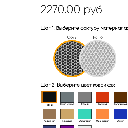
2270.00
руб
Шаг 1. Выберите фактуру материала:
Соты
Ромб
Шаг 2. Выберите цвет ковриков:
Тёмно-серый
Серый
Красный
Коричневый
Черный
Кофейный
Бежевый
Салатовый
Оранжевый
Синий