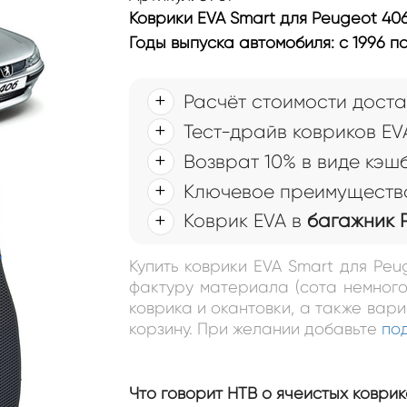
Коврики EVA Smart для Peugeot 40
Годы выпуска автомобиля: с 1996 по
Расчёт стоимости доста
Тест-драйв ковриков EV
Возврат 10% в виде кэш
Ключевое преимущество
Коврик EVA в
багажник 
Купить коврики EVA Smart для Pe
фактуру материала (сота немного
коврика и окантовки, а также вар
корзину. При желании добавьте
по
Что говорит НТВ о ячеистых коврик