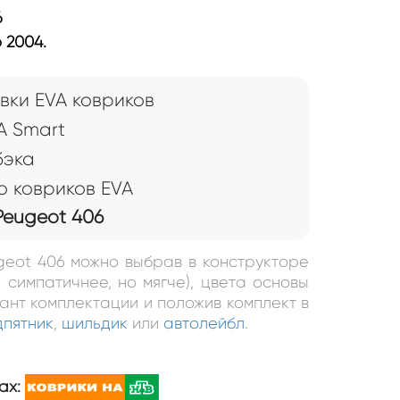
6
 2004.
вки EVA ковриков
A Smart
бэка
 ковриков EVA
Peugeot 406
ugeot 406 можно выбрав в конструкторе
 симпатичнее, но мягче), цвета основы
иант комплектации и положив комплект в
дпятник
,
шильдик
или
автолейбл
.
ах: