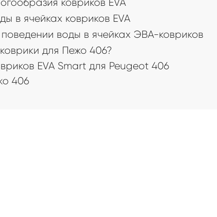
огообразия ковриков EVA
ды в ячейках ковриков EVA
поведении воды в ячейках ЭВА-ковриков
коврики для Пежо 406?
риков EVA Smart для Peugeot 406
о 406
а