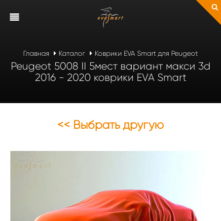
Главная
Каталог
Коврики EVA Smart для Peugeot
Peugeot 5008 II 5мест вариант макси 3d
2016 - 2020 коврики EVA Smart
<< Выбрать другую