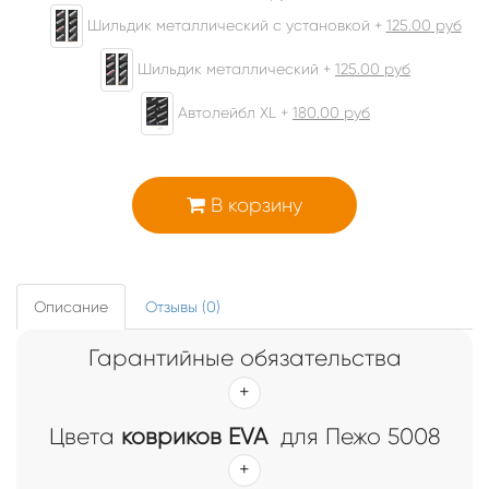
Шильдик металлический с установкой +
125.00
руб
Шильдик металлический +
125.00
руб
Автолейбл XL +
180.00
руб
В корзину
Описание
Отзывы (0)
Гарантийные обязательства
Цвета
ковриков EVA
для Пежо 5008