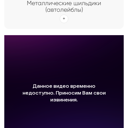
Металлические шильдики
(автолейблы)