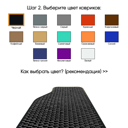
Шаг 2. Выберите цвет ковриков:
Тёмно-серый
Серый
Красный
Коричневый
Черный
Кофейный
Бежевый
Салатовый
Оранжевый
Синий
Темно-синий
Фиолетовый
Белый
Как выбрать цвет? (рекомендация) >>