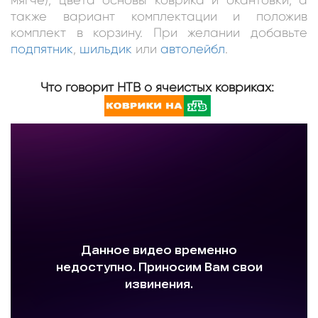
также вариант комплектации и положив
комплект в корзину. При желании добавьте
подпятник
,
шильдик
или
автолейбл
.
Что говорит НТВ о ячеистых ковриках: