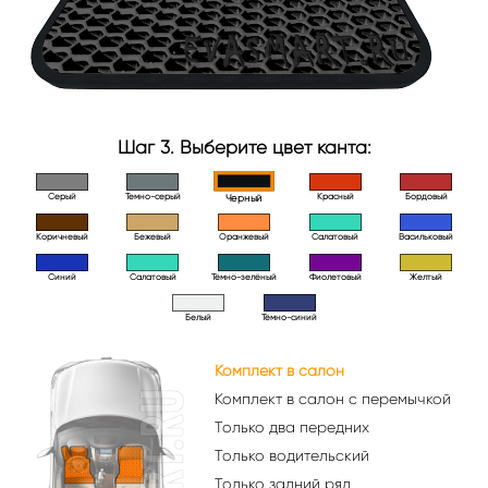
Шаг 3. Выберите цвет канта:
Серый
Темно-серый
Красный
Бордовый
Черный
Коричневый
Бежевый
Оранжевый
Салатовый
Васильковый
Синий
Салатовый
Тёмно-зелёный
Фиолетовый
Желтый
Белый
Тёмно-синий
Комплект в салон
Комплект в салон с перемычкой
Только два передних
Только водительский
Только задний ряд