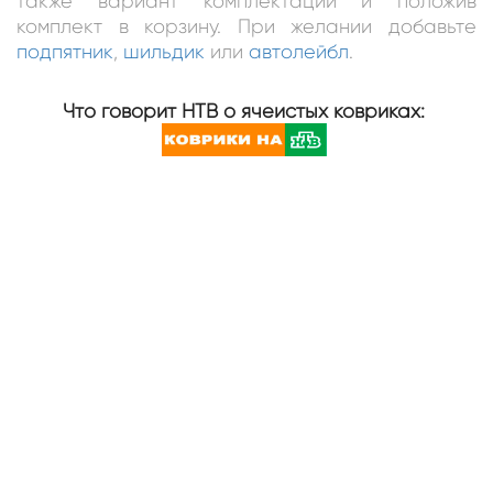
также вариант комплектации и положив
комплект в корзину. При желании добавьте
подпятник
,
шильдик
или
автолейбл
.
Что говорит НТВ о ячеистых ковриках: