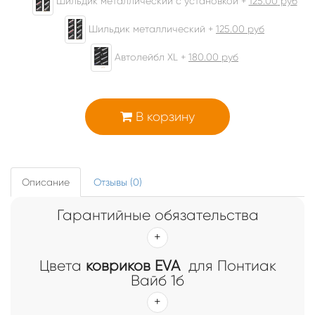
Шильдик металлический с установкой +
125.00
руб
Шильдик металлический +
125.00
руб
Автолейбл XL +
180.00
руб
В корзину
Описание
Отзывы (0)
Гарантийные обязательства
Цвета
ковриков EVA
для Понтиак
Вайб 1б