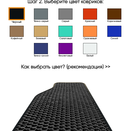
Шаг 2. Выберите цвет ковриков:
Тёмно-серый
Серый
Красный
Коричневый
Черный
Кофейный
Бежевый
Салатовый
Оранжевый
Синий
Темно-синий
Фиолетовый
Белый
Как выбрать цвет? (рекомендация) >>