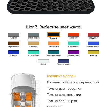
Шаг 3. Выберите цвет канта:
Серый
Темно-серый
Красный
Бордовый
Черный
Коричневый
Бежевый
Оранжевый
Салатовый
Васильковый
Синий
Салатовый
Тёмно-зелёный
Фиолетовый
Желтый
Белый
Тёмно-синий
Комплект в салон
Комплект в салон с перемычкой
Только два передних
Только водительский
Только задний ряд