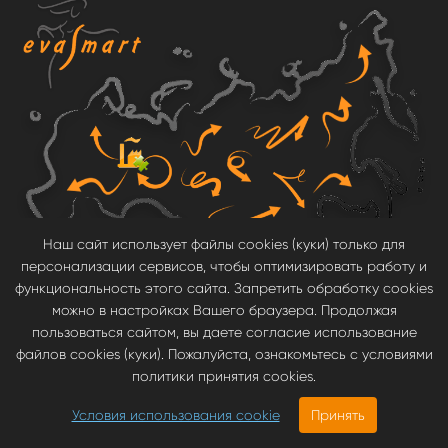
Наш сайт использует файлы cookies (куки) только для
персонализации сервисов, чтобы оптимизировать работу и
Мы используем все доступные варианты доставки по России, поэтому
функциональность этого сайта. Запретить обработку cookies
ЭВА коврики EVA Smart, или как их иногда называют - ЭВА полики,
обычно доставляются в течение одной рабочей недели, а по
можно в настройках Вашего браузера. Продолжая
европейской части России 2-3 рабочих дня.
пользоваться сайтом, вы даете согласие использование
файлов cookies (куки). Пожалуйста, ознакомьтесь с условиями
МЫ В СОЦСЕТЯХ
политики принятия cookies.
Условия использования cookie
Принять
2380.00
руб