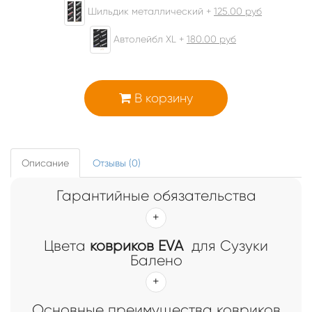
Шильдик металлический +
125.00
руб
Автолейбл XL +
180.00
руб
В корзину
Описание
Отзывы (0)
Гарантийные обязательства
Цвета
ковриков EVA
для Сузуки
Балено
Основные преимущества ковриков