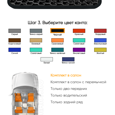
Шаг 3. Выберите цвет канта:
Серый
Темно-серый
Красный
Бордовый
Черный
Коричневый
Бежевый
Оранжевый
Салатовый
Васильковый
Синий
Салатовый
Тёмно-зелёный
Фиолетовый
Желтый
Белый
Тёмно-синий
Комплект в салон
Комплект в салон с перемычкой
Только два передних
Только водительский
Только задний ряд