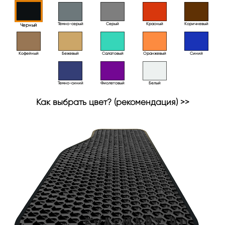
Тёмно-серый
Серый
Красный
Коричневый
Черный
Кофейный
Бежевый
Салатовый
Оранжевый
Синий
Темно-синий
Фиолетовый
Белый
Как выбрать цвет? (рекомендация) >>