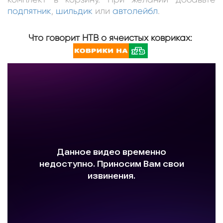
подпятник
,
шильдик
или
автолейбл
.
Что говорит НТВ о ячеистых ковриках: