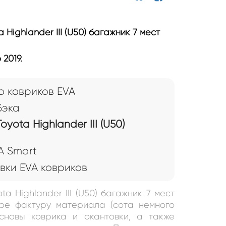
 Highlander III (U50) багажник 7 мест
2019.
 ковриков EVA
врик в багажник 7
бэка
yota Highlander III (U50)
A Smart
вки EVA ковриков
ta Highlander III (U50) багажник 7 мест
ре фактуру материала (сота немного
основы коврика и окантовки, а также