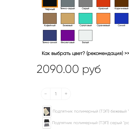
Тёмно-серый
Серый
Красный
Коричневый
Черный
Кофейный
Бежевый
Салатовый
Оранжевый
Синий
Темно-синий
Фиолетовый
Белый
Как выбрать цвет? (рекомендация) >
2090.00
руб
-
+
Подпятник полимерный (ТЭП) бежевый "
Подпятник полимерный (ТЭП) серый "ром