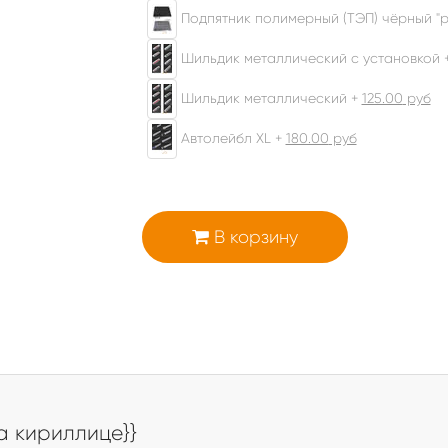
Подпятник полимерный (ТЭП) чёрный "р
Шильдик металлический с установкой 
Шильдик металлический +
125.00
руб
Автолейбл XL +
180.00
руб
В корзину
а
а кириллице}}