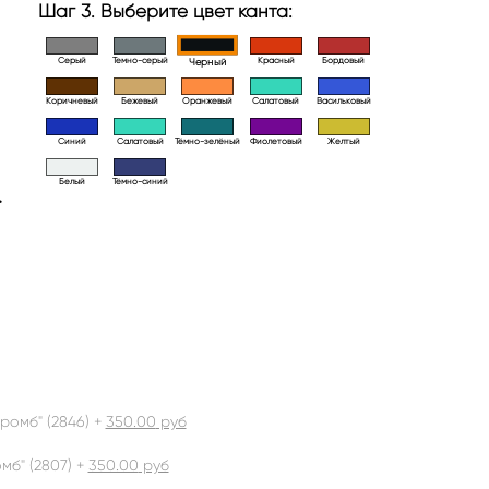
Шаг 3. Выберите цвет канта:
Серый
Темно-серый
Красный
Бордовый
Черный
Коричневый
Бежевый
Оранжевый
Салатовый
Васильковый
Синий
Салатовый
Тёмно-зелёный
Фиолетовый
Желтый
Белый
Тёмно-синий
>
ромб" (2846) +
350.00
руб
б" (2807) +
350.00
руб