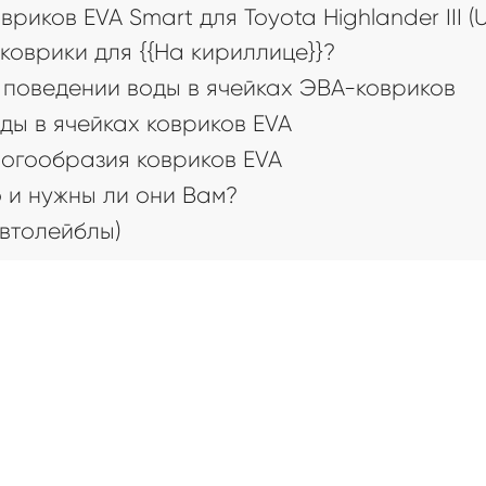
иков EVA Smart для Toyota Highlander III (
коврики для {{На кириллице}}?
поведении воды в ячейках ЭВА-ковриков
ды в ячейках ковриков EVA
огообразия ковриков EVA
 и нужны ли они Вам?
втолейблы)