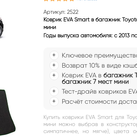
Артикул: 2522
Коврик EVA Smart в багажник Toyota
мини
Годы выпуска автомобиля: с 2013 по 
Ключевое преимущество
III (U50) 2013 - 2019 ко
Возврат 10% в виде кэш
art
Коврик EVA в
багажник To
багажник 7 мест мини
Тест-драйв ковриков EV
Расчёт стоимости доста
Купить коврики EVA Smart для Toyo
мини можно выбрав в конструкто
симпатичнее, но мягче), цвета 