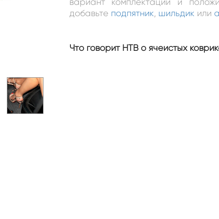
вариант комплектации и положи
добавьте
подпятник
,
шильдик
или
а
Что говорит НТВ о ячеистых коврик