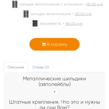
Шильдик металлический с установкой +
125.00
руб
Шильдик металлический +
125.00
руб
Автолейбл XL +
180.00
руб
В корзину
Описание
Отзывы (0)
Металлические шильдики
(автолейблы)
Штатные крепления. Что это и нужны
ли они Вам?