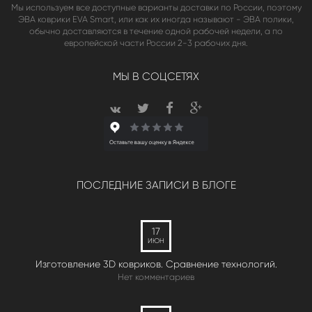
Мы используем все доступные варианты доставки по России, поэтому
ЭВА коврики EVA Smart, или как их иногда называют - ЭВА полики,
обычно доставляются в течение одной рабочей недели, а по
европейской части России 2-3 рабочих дня.
МЫ В СОЦСЕТЯХ
ПОСЛЕДНИЕ ЗАПИСИ В БЛОГЕ
17
ИЮН
Изготовление 3D ковриков. Сравнение технологий.
Нет комментариев