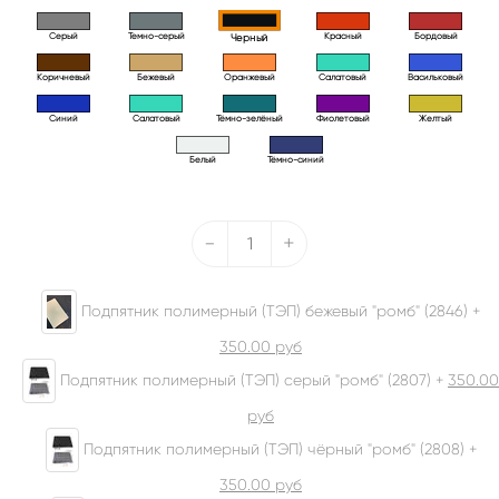
Серый
Темно-серый
Красный
Бордовый
Черный
Коричневый
Бежевый
Оранжевый
Салатовый
Васильковый
Синий
Салатовый
Тёмно-зелёный
Фиолетовый
Желтый
Белый
Тёмно-синий
-
+
Подпятник полимерный (ТЭП) бежевый "ромб" (2846) +
350.00
руб
Подпятник полимерный (ТЭП) серый "ромб" (2807) +
350.00
руб
Подпятник полимерный (ТЭП) чёрный "ромб" (2808) +
350.00
руб