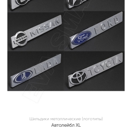
Шильдики металлические (логотипы)
Автолейбл XL