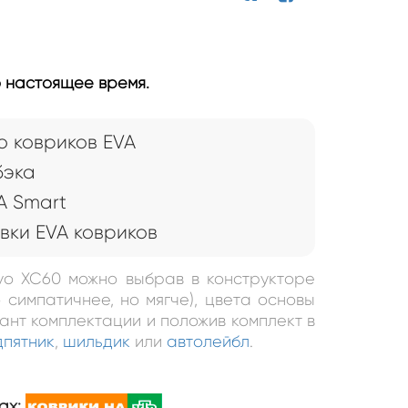
о настоящее время.
 ковриков EVA
бэка
A Smart
вки EVA ковриков
lvo XC60 можно выбрав в конструкторе
 симпатичнее, но мягче), цвета основы
иант комплектации и положив комплект в
дпятник
,
шильдик
или
автолейбл
.
ах: