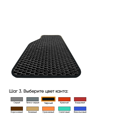
Шаг 3. Выберите цвет канта:
Серый
Темно-серый
Красный
Бордовый
Черный
Коричневый
Бежевый
Оранжевый
Салатовый
Васильковый