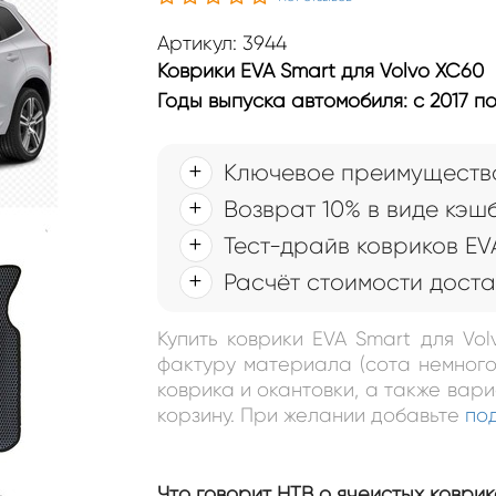
Артикул: 3944
Коврики EVA Smart для Volvo XC60
Годы выпуска автомобиля: с 2017 п
Ключевое преимущество
Возврат 10% в виде кэш
Тест-драйв ковриков EV
Расчёт стоимости доста
Купить коврики EVA Smart для Vo
фактуру материала (сота немного
коврика и окантовки, а также вар
корзину. При желании добавьте
по
Что говорит НТВ о ячеистых коврик