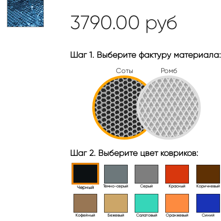
3790.00
руб
Шаг 1. Выберите фактуру материала:
Соты
Ромб
Шаг 2. Выберите цвет ковриков:
Тёмно-серый
Серый
Красный
Коричневый
Черный
Кофейный
Бежевый
Салатовый
Оранжевый
Синий