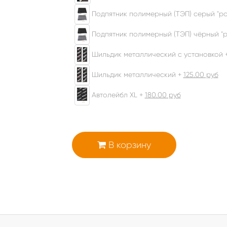
Подпятник полимерный (ТЭП) серый "ром
Подпятник полимерный (ТЭП) чёрный "р
Шильдик металлический с установкой 
Шильдик металлический +
125.00
руб
Автолейбл XL +
180.00
руб
В корзину