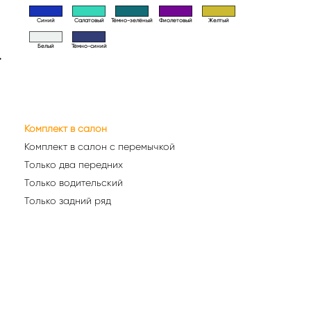
Синий
Салатовый
Тёмно-зелёный
Фиолетовый
Желтый
Белый
Тёмно-синий
>
Комплект в салон
Комплект в салон с перемычкой
Только два передних
Только водительский
Только задний ряд