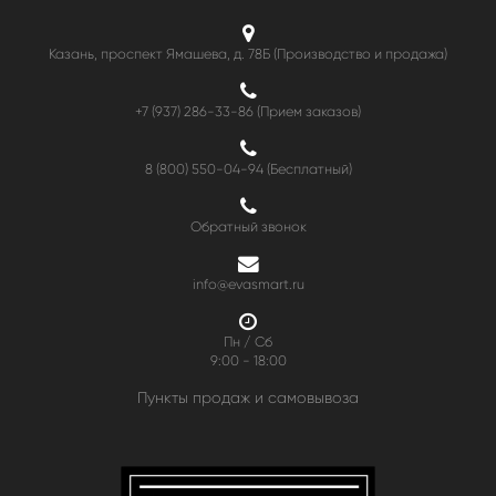
Казань, проспект Ямашева, д. 78Б (Производство и продажа)
+7 (937) 286-33-86 (Прием заказов)
8 (800) 550-04-94
(Бесплатный)
Обратный звонок
info@evasmart.ru
Пн / Сб
9:00 - 18:00
Пункты продаж и самовывоза