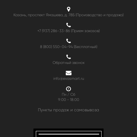
Казань, проспект Ямашева, д. 78Б (Производство и продажа)
+7 (937) 286-33-86 (Прием заказов)
8 (800) 550-04-94
(Бесплатный)
Обратный звонок
info@evasmart.ru
Пн / Сб
9:00 - 18:00
Пункты продаж и самовывоза