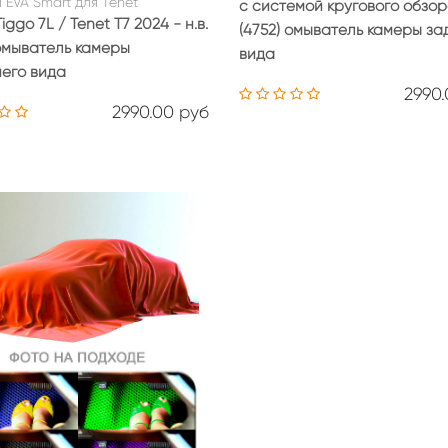
 EVA Smart для Tenet
с системой кругового обзо
iggo 7L / Tenet T7 2024 - н.в.
(4752) омыватель камеры за
 омыватель камеры
вида
его вида
2990
2990.00 руб