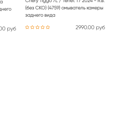
Chery Tiggo 7L / Tenet T7 2024 - н.в.
ра
(без СКО) (4759) омыватель камеры
днего
заднего вида
2990.00 руб
.00 руб