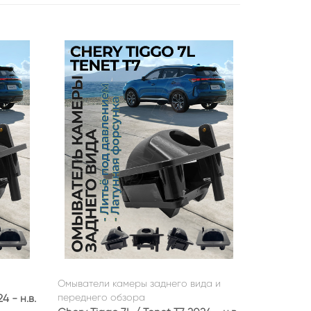
Омыватели камеры заднего вида и
переднего обзора
4 - н.в.