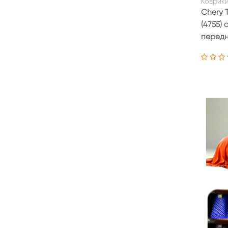
Коврики
Chery T
(4755)
передн