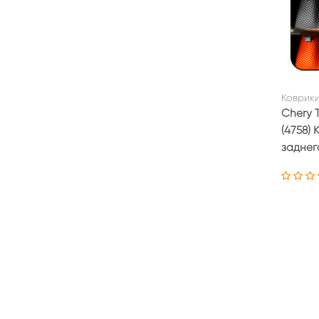
Коврики
Chery T
(4758)
заднег