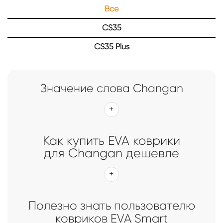
Все
Главная
Каталог
Коврики EVA Smart для Changan
CS35
Коврики EVA Smart для Changan
CS35 Plus
Значение слова Changan
Как купить EVA коврики
для Changan дешевле
Полезно знать пользователю
ковриков EVA Smart