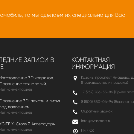
томобиль, то мы сделаем их специально для Вас
ЕДНИЕ ЗАПИСИ В
КОНТАКТНАЯ
Е
ИНФОРМАЦИЯ
Казань, проспект Ямашева, д.
Изготовление 3D ковриков.
(Производство и продажа)
Сравнение технологий.
Нет комментариев
+7 (937) 286-33-86 (Прием зак
Сравнение 3D-печати и литья
8 (800) 550-04-94
(Бесплатны
под давлением
Обратный звонок
Нет комментариев
info@evasmart.ru
XCITE X-Cross 7. Аксессуары.
Нет комментариев
Пн / Сб