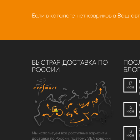
Если в каталоге нет ковриков в Ваш ав
БЫСТРАЯ ДОСТАВКА ПО
ПОСЛ
РОССИИ
БЛОГ
17
ИЮН
16
ИЮН
13
Мы используем все доступные варианты
ИЮН
доставки по России, поэтому ЭВА коврики