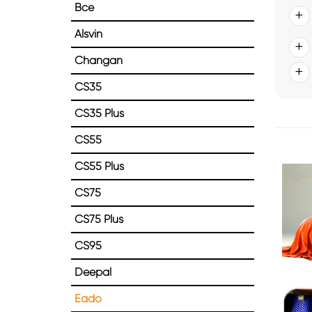
Все
Alsvin
Changan
CS35
CS35 Plus
CS55
CS55 Plus
CS75
CS75 Plus
CS95
Deepal
Eado