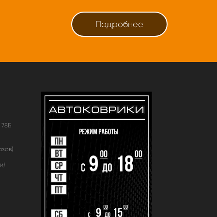
Подробнее
 78Б
азов)
й)