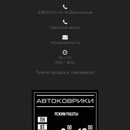
8 (800) 550-04-94
(Бесплатный)
Обратный звонок
info@evasmart.ru
Пн / Сб
9:00 - 18:00
Пункты продаж и самовывоза