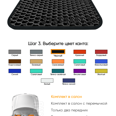
Шаг 3. Выберите цвет канта:
Серый
Темно-серый
Красный
Бордовый
Черный
Коричневый
Бежевый
Оранжевый
Салатовый
Васильковый
Синий
Салатовый
Тёмно-зелёный
Фиолетовый
Желтый
Белый
Тёмно-синий
Комплект в салон
Комплект в салон с перемычкой
Только два передних