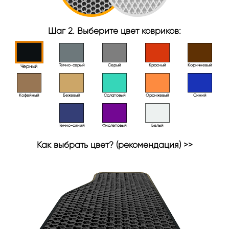
Шаг 2. Выберите цвет ковриков:
Тёмно-серый
Серый
Красный
Коричневый
Черный
Кофейный
Бежевый
Салатовый
Оранжевый
Синий
Темно-синий
Фиолетовый
Белый
Как выбрать цвет? (рекомендация) >>