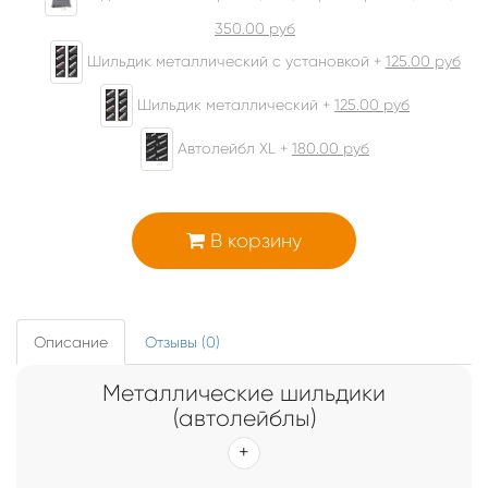
350.00
руб
Шильдик металлический с установкой +
125.00
руб
Шильдик металлический +
125.00
руб
Автолейбл XL +
180.00
руб
В корзину
Описание
Отзывы (0)
Металлические шильдики
(автолейблы)