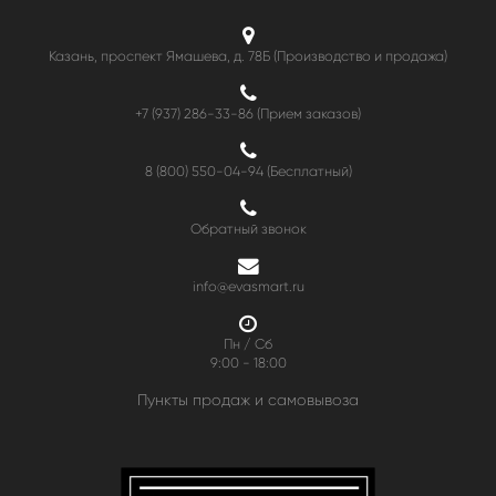
Казань, проспект Ямашева, д. 78Б (Производство и продажа)
+7 (937) 286-33-86 (Прием заказов)
8 (800) 550-04-94
(Бесплатный)
Обратный звонок
info@evasmart.ru
Пн / Сб
9:00 - 18:00
Пункты продаж и самовывоза