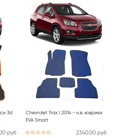
кси 3d
Chevrolet Trax I 2014 - н.в. коврики
t
EVA Smart
.00 руб
2340.00 руб