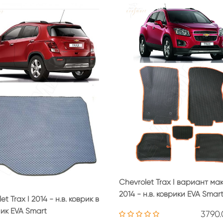
Chevrolet Trax I вариант ма
2014 - н.в. коврики EVA Smar
et Trax I 2014 - н.в. коврик в
ик EVA Smart
3790