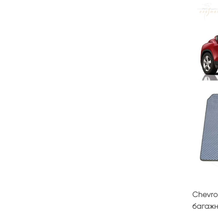
Chevrol
багажн