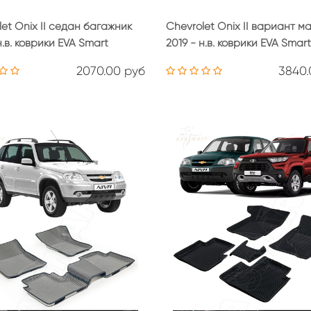
et Onix II седан багажник
Chevrolet Onix II вариант м
н.в. коврики EVA Smart
2019 - н.в. коврики EVA Smart
2070.00 руб
3840.