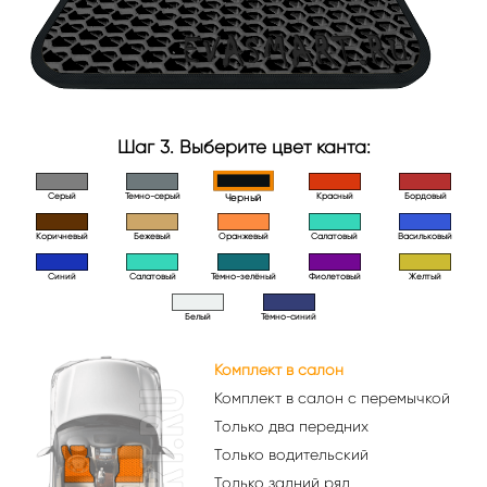
Шаг 3. Выберите цвет канта:
Серый
Темно-серый
Красный
Бордовый
Черный
Коричневый
Бежевый
Оранжевый
Салатовый
Васильковый
Синий
Салатовый
Тёмно-зелёный
Фиолетовый
Желтый
Белый
Тёмно-синий
Комплект в салон
Комплект в салон с перемычкой
Только два передних
Только водительский
Только задний ряд