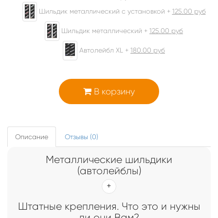
Шильдик металлический с установкой +
125.00
руб
Шильдик металлический +
125.00
руб
Автолейбл XL +
180.00
руб
В корзину
Описание
Отзывы (0)
Металлические шильдики
(автолейблы)
Штатные крепления. Что это и нужны
ли они Вам?