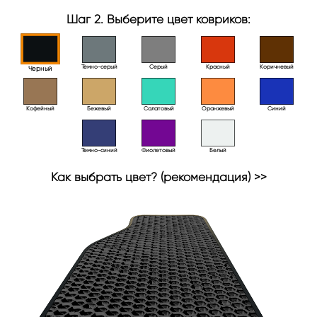
Шаг 2. Выберите цвет ковриков:
Тёмно-серый
Серый
Красный
Коричневый
Черный
Кофейный
Бежевый
Салатовый
Оранжевый
Синий
Темно-синий
Фиолетовый
Белый
Как выбрать цвет? (рекомендация) >>