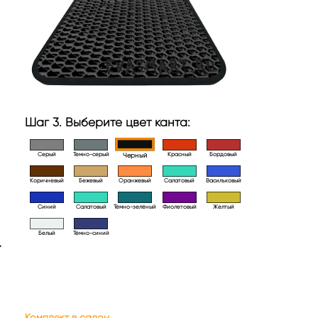
Шаг 3. Выберите цвет канта:
Серый
Темно-серый
Красный
Бордовый
Черный
Коричневый
Бежевый
Оранжевый
Салатовый
Васильковый
Синий
Салатовый
Тёмно-зелёный
Фиолетовый
Желтый
Белый
Тёмно-синий
>
Комплект в салон