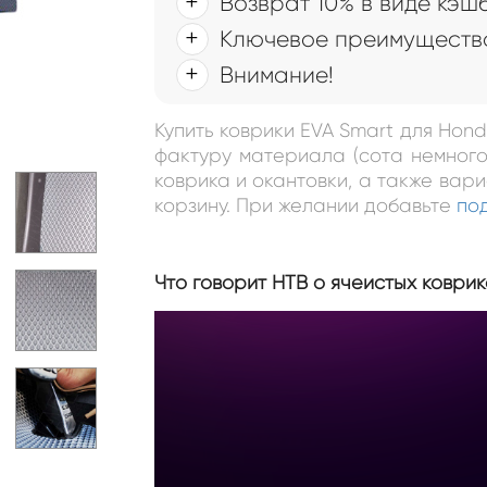
Возврат 10% в виде кэш
Ключевое преимущество
Внимание!
Купить коврики EVA Smart для Hond
фактуру материала (сота немного
коврика и окантовки, а также вар
корзину. При желании добавьте
по
Что говорит НТВ о ячеистых коврик