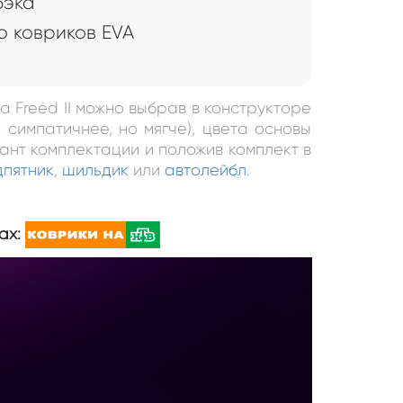
бэка
 ковриков EVA
a Freed II можно выбрав в конструкторе
 симпатичнее, но мягче), цвета основы
иант комплектации и положив комплект в
дпятник
,
шильдик
или
автолейбл
.
ах: