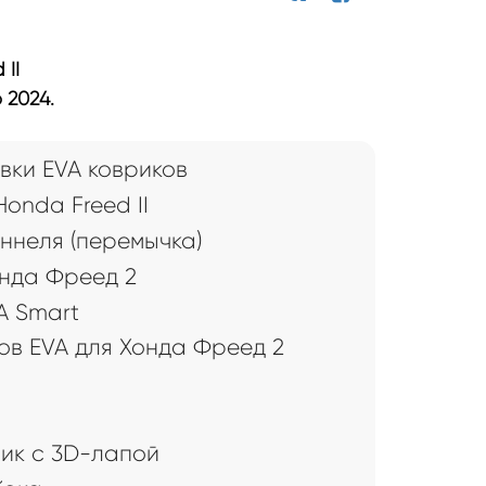
II
 2024.
вки EVA ковриков
onda Freed II
ннеля (перемычка)
онда Фреед 2
A Smart
ов EVA для Хонда Фреед 2
рик с 3D-лапой