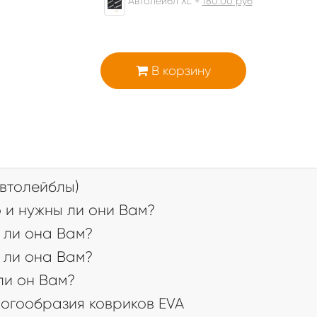
Автолейбл XL +
180.00
руб
В корзину
втолейблы)
 и нужны ли они Вам?
 ли она Вам?
 ли она Вам?
 ли он Вам?
огообразия ковриков EVA