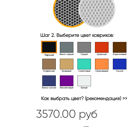
Шаг 2. Выберите цвет ковриков:
Тёмно-серый
Серый
Красный
Коричневый
Черный
Кофейный
Бежевый
Салатовый
Оранжевый
Синий
Темно-синий
Фиолетовый
Белый
Как выбрать цвет? (рекомендация) >
3570.00
руб