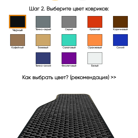
Шаг 2. Выберите цвет ковриков:
Тёмно-серый
Серый
Красный
Коричневый
Черный
Кофейный
Бежевый
Салатовый
Оранжевый
Синий
Темно-синий
Фиолетовый
Белый
Как выбрать цвет? (рекомендация) >>