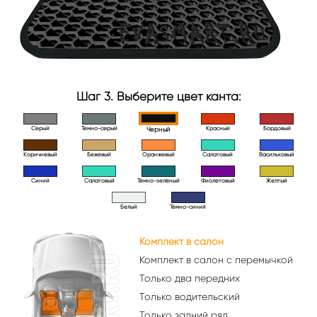
Шаг 3. Выберите цвет канта:
Серый
Темно-серый
Красный
Бордовый
Черный
Коричневый
Бежевый
Оранжевый
Салатовый
Васильковый
Синий
Салатовый
Тёмно-зелёный
Фиолетовый
Желтый
Белый
Тёмно-синий
Комплект в салон
Комплект в салон с перемычкой
Только два передних
Только водительский
Только задний ряд