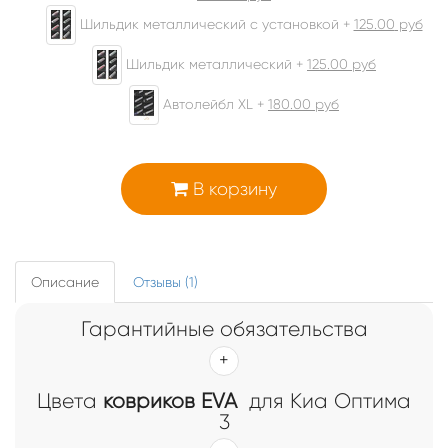
Шильдик металлический с установкой +
125.00
руб
Шильдик металлический +
125.00
руб
Автолейбл XL +
180.00
руб
В корзину
Описание
Отзывы (1)
Гарантийные обязательства
Цвета
ковриков EVA
для Киа Оптима
3