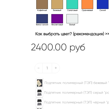
Кофейный
Бежевый
Салатовый
Оранжевый
Синий
Темно-синий
Фиолетовый
Белый
Как выбрать цвет? (рекомендация) >
2400.00
руб
-
+
Подпятник полимерный (ТЭП) бежевый "
Подпятник полимерный (ТЭП) серый "ром
Подпятник полимерный (ТЭП) чёрный "р