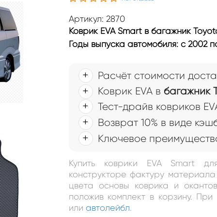
Артикул: 2870
Коврик EVA Smart в багажник Toyot
Годы выпуска автомобиля: с 2002 п
Расчёт стоимости доста
Коврик EVA в
багажник T
Тест-драйв ковриков EV
Возврат 10% в виде кэш
Ключевое преимущество
Купить коврики EVA Smart дл
конструкторе фактуру материала 
цвета основы коврика и окантов
положив комплект в корзину. Пр
или
автолейбл
.