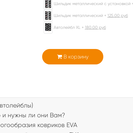
Шильдик металлический с установкой 
Шильдик металлический +
125.00
руб
Автолейбл XL +
180.00
руб
В корзину
втолейблы)
 и нужны ли они Вам?
огообразия ковриков EVA