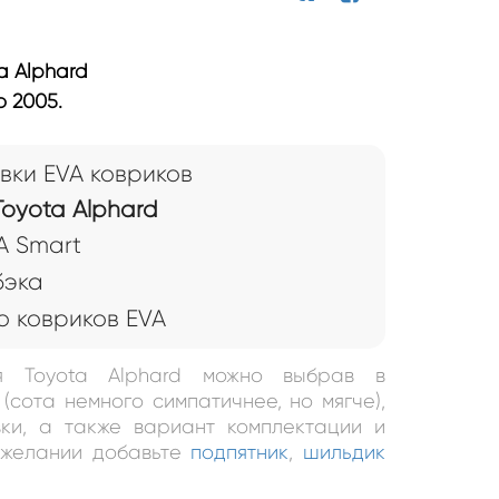
a Alphard
о 2005.
вки EVA ковриков
oyota Alphard
A Smart
бэка
 ковриков EVA
я Toyota Alphard можно выбрав в
(сота немного симпатичнее, но мягче),
ки, а также вариант комплектации и
и желании добавьте
подпятник
,
шильдик