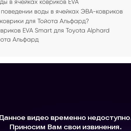
ды в ячейках ковриков EVA
поведении воды в ячейках ЭВА-ковриков
коврики для Тойота Альфард?
риков EVA Smart для Toyota Alphard
ота Альфард
а