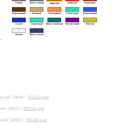
Серый
Темно-серый
Красный
Бордовый
Черный
Коричневый
Бежевый
Оранжевый
Салатовый
Васильковый
Синий
Салатовый
Тёмно-зелёный
Фиолетовый
Желтый
Белый
Тёмно-синий
>
ромб" (2846) +
350.00
руб
б" (2807) +
350.00
руб
омб" (2808) +
350.00
руб