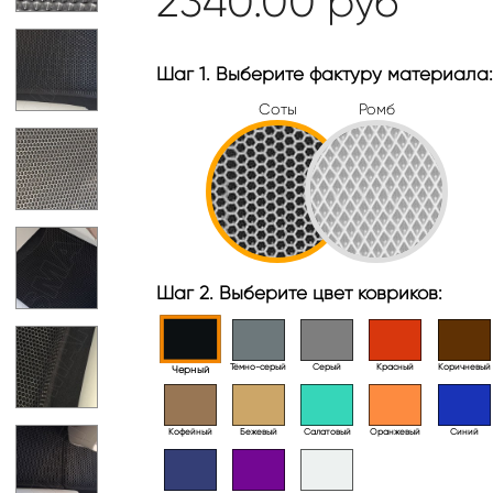
2340.00
руб
Шаг 1. Выберите фактуру материала:
Соты
Ромб
Шаг 2. Выберите цвет ковриков:
Тёмно-серый
Серый
Красный
Коричневый
Черный
Кофейный
Бежевый
Салатовый
Оранжевый
Синий