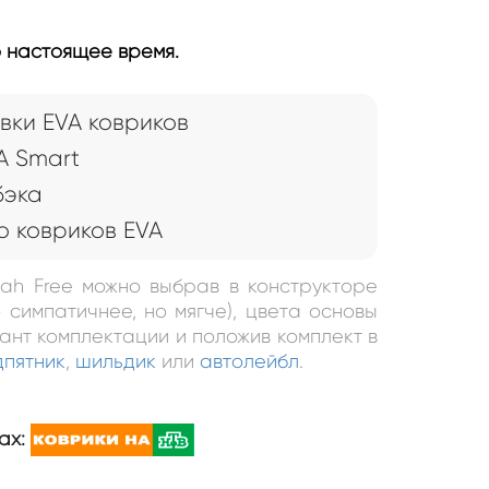
о настоящее время.
вки EVA ковриков
A Smart
бэка
 ковриков EVA
yah Free можно выбрав в конструкторе
 симпатичнее, но мягче), цвета основы
иант комплектации и положив комплект в
дпятник
,
шильдик
или
автолейбл
.
ах: