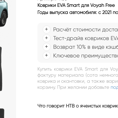
Коврики EVA Smart для Voyah Free
Годы выпуска автомобиля: с 2021 п
Расчёт стоимости доста
Тест-драйв ковриков EV
Возврат 10% в виде кэш
Ключевое преимущество
Купить коврики EVA Smart для Vo
фактуру материала (сота немного
коврика и окантовки, а также вар
корзину. При желании добавьте
по
Что говорит НТВ о ячеистых коврик