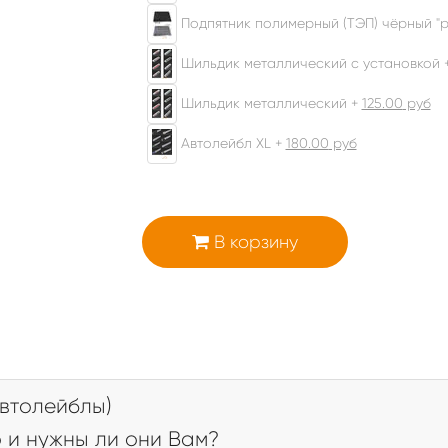
Подпятник полимерный (ТЭП) чёрный "р
Шильдик металлический с установкой 
Шильдик металлический +
125.00
руб
Автолейбл XL +
180.00
руб
В корзину
втолейблы)
 и нужны ли они Вам?