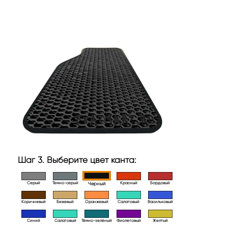
Шаг 3. Выберите цвет канта:
Серый
Темно-серый
Красный
Бордовый
Черный
Коричневый
Бежевый
Оранжевый
Салатовый
Васильковый
Синий
Салатовый
Тёмно-зелёный
Фиолетовый
Желтый