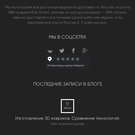
Мы используем все доступные варианты доставки по России, поэтому
ЭВА коврики EVA Smart, или как их иногда называют - ЭВА полики,
обычно доставляются в течение одной рабочей недели, а по
европейской части России 2-3 рабочих дня.
МЫ В СОЦСЕТЯХ
ПОСЛЕДНИЕ ЗАПИСИ В БЛОГЕ
17
ИЮН
Изготовление 3D ковриков. Сравнение технологий.
Нет комментариев