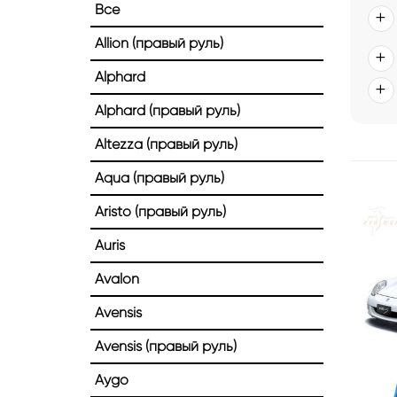
Все
Allion (правый руль)
Alphard
Alphard (правый руль)
Главная
Каталог
Коврики EVA Smart для Toyota
Altezza (правый руль)
Коврики EVA Smart
Aqua (правый руль)
Aristo (правый руль)
Auris
Avalon
Avensis
Avensis (правый руль)
Aygo