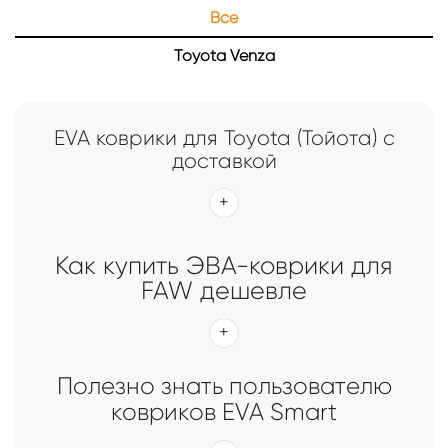
Все
Главная
Каталог
Коврики EVA Smart для Toyota
Toyota Venza
Коврики EVA Smart для Toyota
EVA коврики для Toyota (Тойота) с
доставкой
Как купить ЭВА-коврики для
FAW дешевле
Полезно знать пользователю
ковриков EVA Smart