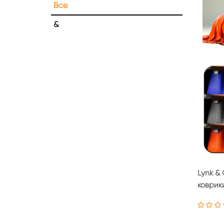
Все
&
Lynk & 
коврик