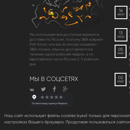
16
ИЮН
13
Мы используем все доступные варианты
ИЮН
доставки по России, поэтому ЭВА коврики
EVA Smart, или как их иногда называют -
05
ЭВА полики, обычно доставляются в
МАЙ
течение одной рабочей недели, а по
европейской части России 2-3 рабочих
дня.
02
МЫ В СОЦСЕТЯХ
МАЙ
Наш сайт использует файлы cookies (куки) только для персона
настройках Вашего браузера. Продолжая пользоваться сайтом, 
© babara 2014. При публикации материалов с сайта, ссыл