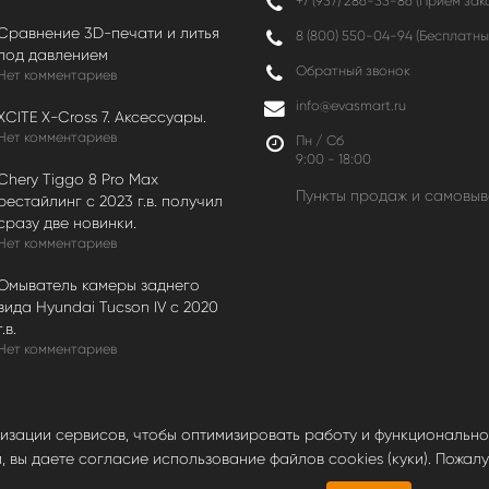
+7 (937) 286-33-86 (Прием зак
Сравнение 3D-печати и литья
8 (800) 550-04-94
(Бесплатны
под давлением
Обратный звонок
Нет комментариев
info@evasmart.ru
XCITE X-Cross 7. Аксессуары.
Нет комментариев
Пн / Сб
9:00 - 18:00
Chery Tiggo 8 Pro Max
Пункты продаж и самовыв
рестайлинг с 2023 г.в. получил
сразу две новинки.
Нет комментариев
Омыватель камеры заднего
вида Hyundai Tucson IV c 2020
г.в.
Нет комментариев
лизации сервисов, чтобы оптимизировать работу и функциональнос
вы даете согласие использование файлов cookies (куки). Пожалуй
ка на сайт обязательна.